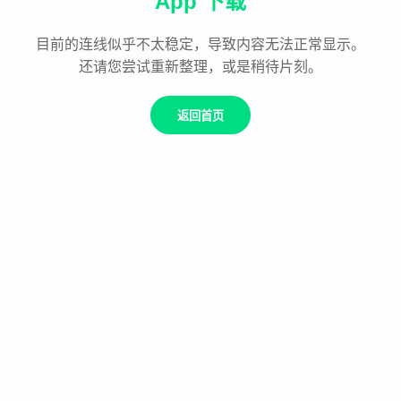
App 下载
目前的连线似乎不太稳定，导致内容无法正常显示。
还请您尝试重新整理，或是稍待片刻。
返回首页